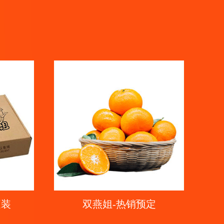
庭装
双燕姐-热销预定