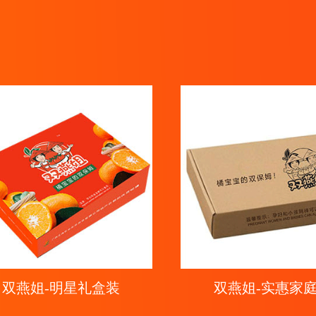
双燕姐-明星礼盒装
双燕姐-实惠家